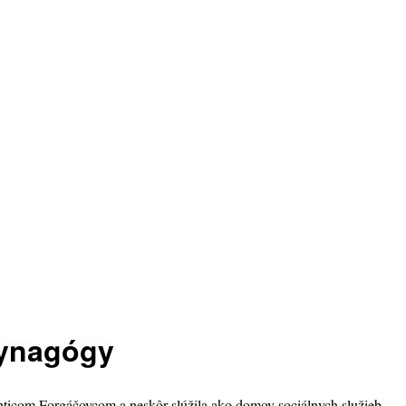
synagógy
chticom Forgáčovcom a neskôr slúžila ako domov sociálnych služieb.