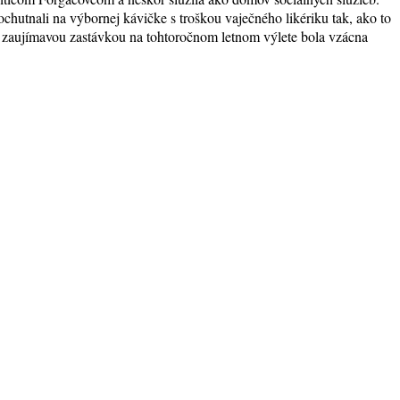
chutnali na výbornej kávičke s troškou vaječného likériku tak, ako to
 zaujímavou zastávkou na tohtoročnom letnom výlete bola vzácna