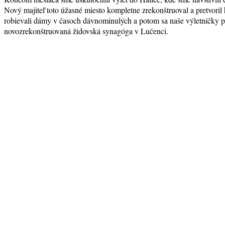
Nový majiteľ toto úžasné miesto kompletne zrekonštruoval a pretvoril
robievali dámy v časoch dávnominulých a potom sa naše výletníčky 
novozrekonštruovaná židovská synagóga v Lučenci.