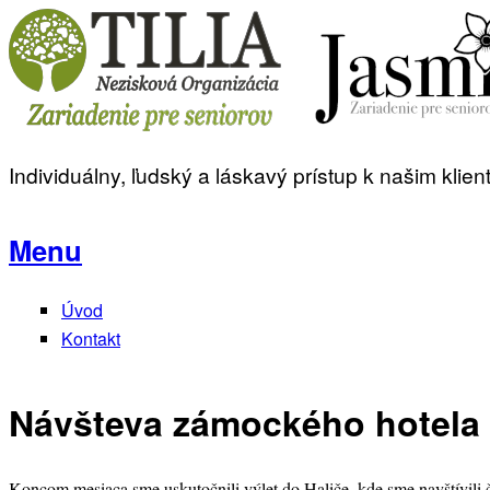
Skip to main content
Individuálny, ľudský a láskavý prístup k našim kli
www.tiliano.sk
Menu
Úvod
Main menu
Kontakt
Návšteva zámockého hotela 
Koncom mesiaca sme uskutočnili výlet do Haliče, kde sme navštívili 