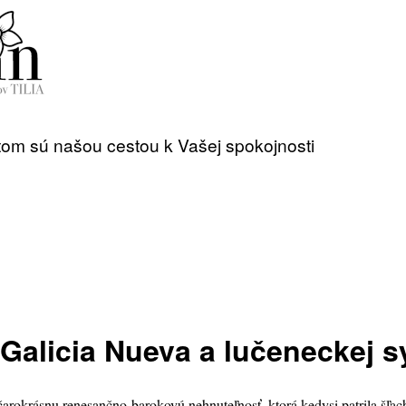
entom sú našou cestou k Vašej spokojnosti
Galicia Nueva a lučeneckej 
čarokrásnu renesančno-barokovú nehnuteľnosť, ktorá kedysi patrila šľa