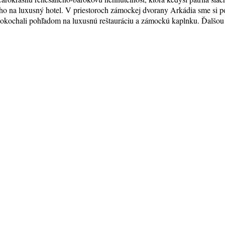
 ho na luxusný hotel. V priestoroch zámockej dvorany Arkádia sme si po
pokochali pohľadom na luxusnú reštauráciu a zámockú kaplnku. Ďalšou