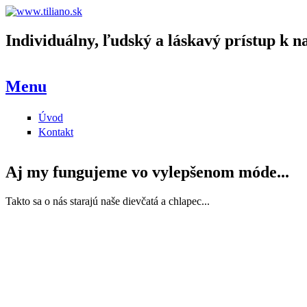
Skip to main content
Individuálny, ľudský a láskavý prístup k n
www.tiliano.sk
Menu
Úvod
Main menu
Kontakt
Aj my fungujeme vo vylepšenom móde...
Takto sa o nás starajú naše dievčatá a chlapec...