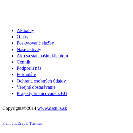
Aktuality
O nás
Poskytované služby
Naše aktivity
Ako sa stať našim klientom
Cenník
Podporili nás
Formuláre
Ochrana osobných údajov
Verejné obstarávanie
Projekty financované z EÚ
Copyrights©2014
www.dsstilia.sk
Premium Drupal Themes