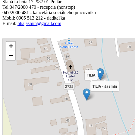
Slaná Lehota 17, 987 01 Poltár
Tel:047/2000 470 - recepcia (nonstop)
047/2000 481 - kancelária sociálneho pracovníka
Mobil: 0905 513 212 - riaditeľka
E-mail:
tiliajasmin@gmail.com
+
−
TILIA
TILIA - Jasmin